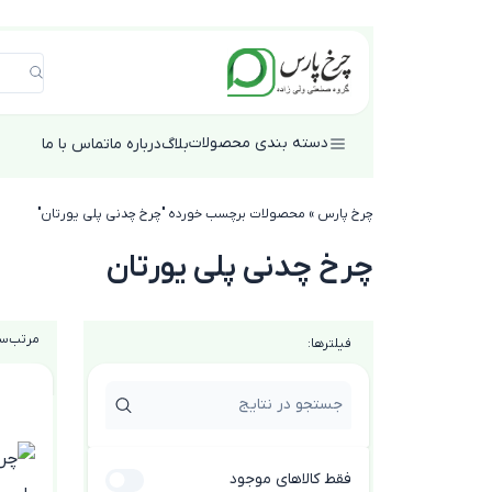
دسته بندی محصولات
بلاگ
درباره ما
تماس با ما
چرخ پارس
»
محصولات برچسب خورده "چرخ چدنی پلی یورتان"
چرخ چدنی پلی یورتان
مرتب‌سا
فیلترها:
گروه
کالایی
جنس
فقط کالاهای موجود