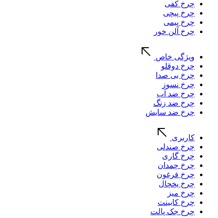
چرخ کفی
چرخ پیچی
چرخ پیمی
چرخ آلن خور
ویژگی خاص
چرخ دوقلو
چرخ بی صدا
چرخ نسوز
چرخ ضد آب
چرخ ضد زنگ
چرخ ضد سایش
کاربری
چرخ صندلی
چرخ گاری
چرخ چمدان
چرخ فرغون
چرخ یخچال
چرخ میز
چرخ کابینت
چرخ جک پالت