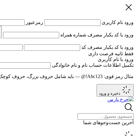
ورود
نام کاربری
رمزعبور
ورود با کد یکبار مصرف
شماره همراه
ورود با کد یکبار مصرف
کد
فقط
ثانیه فرصت داری
ورود با نام کاربری
تکمیل اطلاعات حساب
نام و نام خانوادگی
مثال رمز قوی:
Abc123!@
— باید شامل حروف بزرگ، حروف کوچک و عدد باشد و حد
ذخیره و ورود
آخرین جست‌وجوهای شما