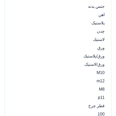
جنس بدنه
اهن
پلاستیک
چدن
لاستيك
ورق
ورق/پلاستيك
ورق/لاستیک
M10
m12
M8
p11
قطر چرخ
100