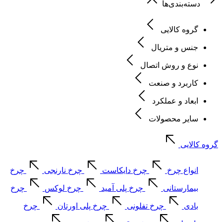
دسته‌بندی‌ها
گروه کالایی
جنس و متریال
نوع و روش اتصال
کاربرد و صنعت
ابعاد و عملکرد
سایر محصولات
گروه کالایی
انواع چرخ
چرخ دایکاست
چرخ نارنجی
چرخ
بیمارستانی
چرخ پلی آمید
چرخ لوکس
چرخ
بادی
چرخ تفلونی
چرخ پلی اورتان
چرخ