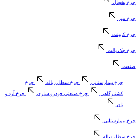
چرخ یخچال
چرخ میز
چرخ کابینت
چرخ جک پالت
صنعت
چرخ بیمارستانی
چرخ سطل زباله
چرخ
کشتارگاهی
چرخ صنعتی خودرو سازی
چرخ آرد و
نان
چرخ بیمارستانی
چرخ سطل زباله