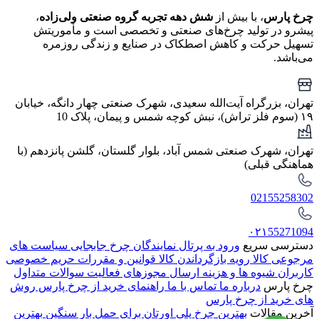
چرخ پارس
، با بیش از
شش دهه تجربه گروه صنعتی ولی‌زاده
،
پیشرو در تولید چرخ‌های صنعتی و تخصصی است و مأموریتش
تسهیل حرکت و کاهش اصطکاک در صنایع و زندگی روزمره
می‌باشد.
تهران، بزرگراه آیت‌الله سعیدی، شهرک صنعتی چهار دانگه، خیابان
۱۹ (سوم فلز تراش)، نبش کوچه شمس و پیمان، پلاک 10
تهران، شهرک صنعتی شمس آباد، بلوار گلستان، گلشن پانزدهم (با
هماهنگی قبلی)
02155258302
۰۲۱55271094
دسترسی سریع
ورود به پرتال نمایندگان
چرخ جابجایی
سیاست های
مرجوعی کالا
رویه بازگرداندن کالا
قوانین و مقررات
حریم خصوصی
کاربران
شیوه ها و هزینه ارسال
مجوزهای فعالیت
سوالات متداول
چرخ پارس
درباره ما
تماس با ما
راهنمای خرید از چرخ پارس
روش
های خرید از چرخ پارس
آخرین مقالات
بهترین چرخ پلی اورتان برای حمل بار سنگین
بهترین