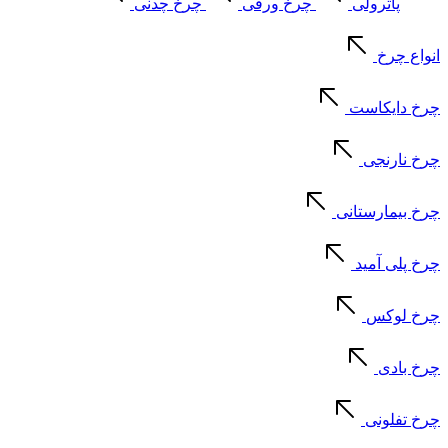
پاترولی
چرخ ورقی
چرخ چدنی
انواع چرخ
چرخ دایکاست
چرخ نارنجی
چرخ بیمارستانی
چرخ پلی آمید
چرخ لوکس
چرخ بادی
چرخ تفلونی