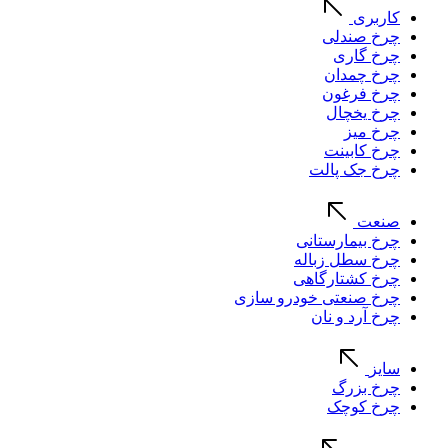
کاربری
چرخ صندلی
چرخ گاری
چرخ چمدان
چرخ فرغون
چرخ یخچال
چرخ میز
چرخ کابینت
چرخ جک پالت
صنعت
چرخ بیمارستانی
چرخ سطل زباله
چرخ کشتارگاهی
چرخ صنعتی خودرو سازی
چرخ آرد و نان
سایز
چرخ بزرگ
چرخ کوچک