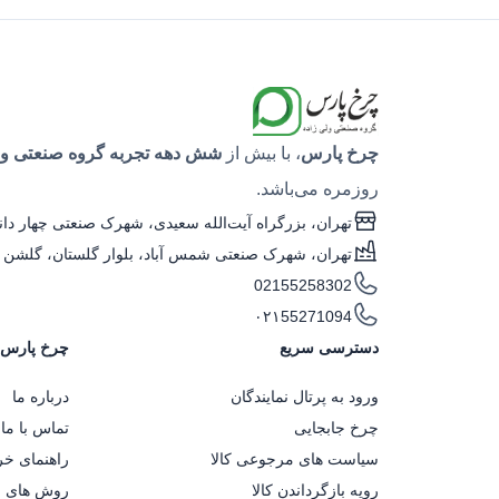
چرخ پارس
، با بیش از
شش دهه تجربه گروه صنعتی ولی
روزمره می‌باشد.
تهران، بزرگراه آیت‌الله سعیدی، شهرک صنعتی چهار دانگه، خیابان ۱۹ (سوم فلز تراش)، نبش کوچه شم
تهران، شهرک صنعتی شمس آباد، بلوار گلستان، گلشن پا
02155258302
۰۲۱55271094
دسترسی سریع
چرخ پارس
ورود به پرتال نمایندگان
درباره ما
چرخ جابجایی
تماس با ما
سیاست های مرجوعی کالا
راهنمای خر
رویه بازگرداندن کالا
روش های خ