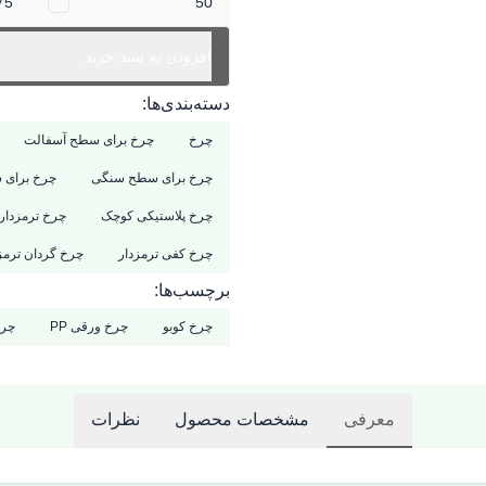
75
50
افزودن به سبد خرید
دسته‌بندی‌ها:
چرخ
چرخ برای سطح آسفالت
چرخ برای سطح سنگی
چرخ برای
چرخ پلاستیکی کوچک
چرخ ترمزدار
چرخ کفی ترمزدار
چرخ گردان ترمز
برچسب‌ها:
چرخ کوبو
چرخ ورقی PP
چرخ
معرفی
مشخصات محصول
نظرات