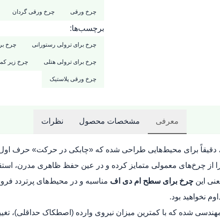
چرخ ورقی
چرخ ورقی گردان
برچسب‌ها:
چرخ برای ترولی رستورانی
چرخ بر
چرخ برای ترولی هتلی
چرخ زیر کم
چرخ ورقی پلاستیک
معرفی
مشخصات محصول
نظرات
دقیقاً برای محیط‌هایی طراحی شده که «چابکی در حرکت» حرف اول را
را از چرخ‌های معمولی متمایز کرده و در عین حفظ ظاهری مدرن، استقام
عنی این
چرخ برای سطح ام دی اف
مناسبه و در محیط‌های پرتردد فروشگ
وم نخواهید بود.
مهندسی شده که با کمترین میزان نیروی وارده (اصطکاک حداقلی)، تغییر