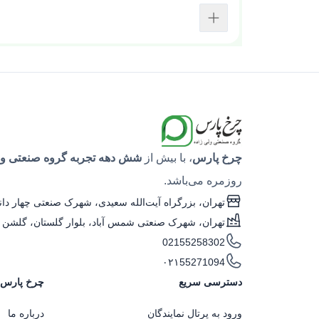
چرخ پارس
، با بیش از
شش دهه تجربه گروه صنعتی ولی
روزمره می‌باشد.
تهران، بزرگراه آیت‌الله سعیدی، شهرک صنعتی چهار دانگه، خیابان ۱۹ (سوم فلز تراش)، نبش کوچه شم
تهران، شهرک صنعتی شمس آباد، بلوار گلستان، گلشن پا
02155258302
۰۲۱55271094
دسترسی سریع
چرخ پارس
ورود به پرتال نمایندگان
درباره ما