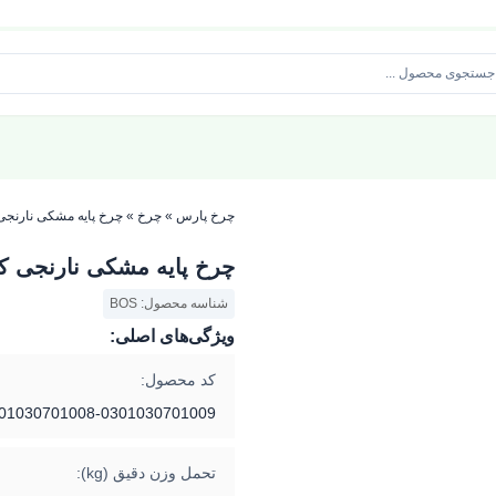
چرخ پارس
»
چرخ
»
چرخ پایه مشکی نارنجی
چرخ پایه مشکی نارنجی ک
شناسه محصول: BOS
ویژگی‌های اصلی:
کد محصول:
01030701008-0301030701009
تحمل وزن دقیق (kg):