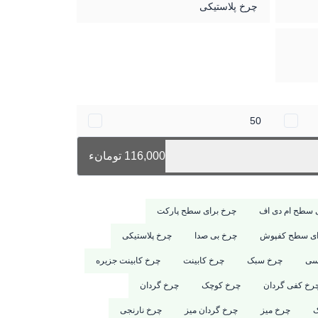
چرخ پلاستیکی
50
116,000 تومانء
 سطح ام دی اف
چرخ برای سطح پارکت
ای سطح کفپوش
چرخ بی صدا
چرخ پلاستیکی
سی
چرخ سبک
چرخ کابینت
چرخ کابینت جزیره
رخ کفی گردان
چرخ کوچک
چرخ گردان
ک
چرخ میز
چرخ گردان میز
چرخ نارنجی