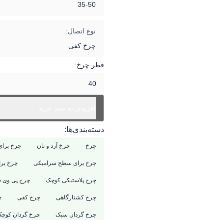
35-50
نوع اتصال:
چرخ کفی
قطر چرخ:
40
افزودن به سبد خرید
دسته‌بندی‌ها:
چرخ
چرخ آرد و نان
چرخ برای
چرخ برای سطح سرامیکی
چرخ بر
چرخ پلاستیکی کوچک
چرخ پی وی 
چرخ کشتارگاهی
چرخ کفی
چ
چرخ گردان سبک
چرخ گردان کوچ