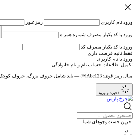
ورود
نام کاربری
رمزعبور
ورود با کد یکبار مصرف
شماره همراه
ورود با کد یکبار مصرف
کد
فقط
ثانیه فرصت داری
ورود با نام کاربری
تکمیل اطلاعات حساب
نام و نام خانوادگی
مثال رمز قوی:
Abc123!@
— باید شامل حروف بزرگ، حروف کوچک و عدد باشد و حد
ذخیره و ورود
آخرین جست‌وجوهای شما