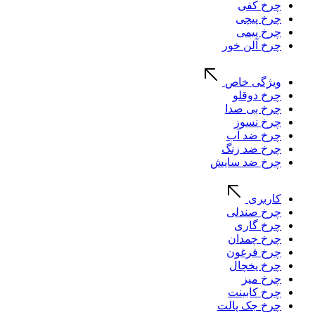
چرخ کفی
چرخ پیچی
چرخ پیمی
چرخ آلن خور
ویژگی خاص
چرخ دوقلو
چرخ بی صدا
چرخ نسوز
چرخ ضد آب
چرخ ضد زنگ
چرخ ضد سایش
کاربری
چرخ صندلی
چرخ گاری
چرخ چمدان
چرخ فرغون
چرخ یخچال
چرخ میز
چرخ کابینت
چرخ جک پالت