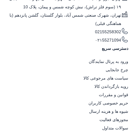
۱۹ (سوم فلز تراش)، نبش کوچه شمس و پیمان، پلاک 10
تهران، شهرک صنعتی شمس آباد، بلوار گلستان، گلشن پانزدهم (با
هماهنگی قبلی)
02155258302
۰۲۱55271094
دسترسی سریع
ورود به پرتال نمایندگان
چرخ جابجایی
سیاست های مرجوعی کالا
رویه بازگرداندن کالا
قوانین و مقررات
حریم خصوصی کاربران
شیوه ها و هزینه ارسال
مجوزهای فعالیت
سوالات متداول