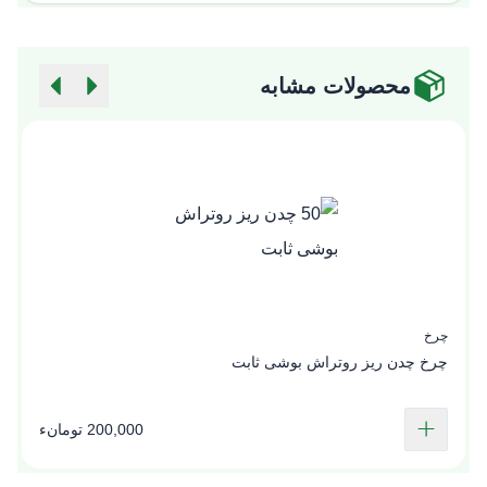
محصولات مشابه
چرخ
چ
چرخ چدن ریز روتراش بوشی ثابت
س
200,000 تومانء