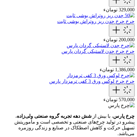
329,000 تومانء
چرخ
چرخ چدن ریز روتراش بوشی ثابت
200,000 تومانء
چرخ
چرخ چدن لاستیکی گردان پارس
1,386,000 تومانء
چرخ
چرخ لوکس ورق 3 کفی ترمزدار پارس
570,000 تومانء
چرخ پارس
، با بیش از
شش دهه تجربه گروه صنعتی ولی‌زاده
،
پیشرو در تولید چرخ‌های صنعتی و تخصصی است و مأموریتش
تسهیل حرکت و کاهش اصطکاک در صنایع و زندگی روزمره
می‌باشد.