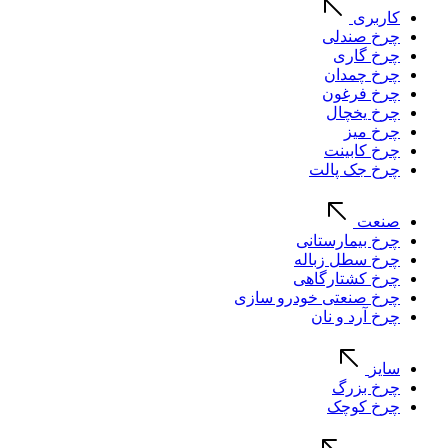
کاربری
چرخ صندلی
چرخ گاری
چرخ چمدان
چرخ فرغون
چرخ یخچال
چرخ میز
چرخ کابینت
چرخ جک پالت
صنعت
چرخ بیمارستانی
چرخ سطل زباله
چرخ کشتارگاهی
چرخ صنعتی خودرو سازی
چرخ آرد و نان
سایز
چرخ بزرگ
چرخ کوچک