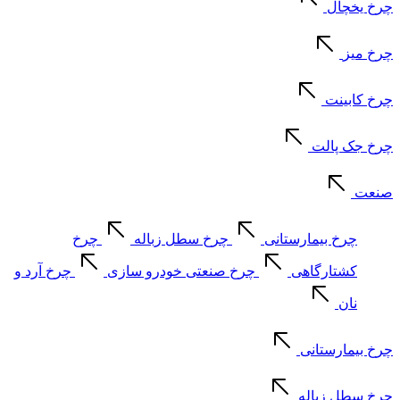
چرخ یخچال
چرخ میز
چرخ کابینت
چرخ جک پالت
صنعت
چرخ بیمارستانی
چرخ سطل زباله
چرخ
کشتارگاهی
چرخ صنعتی خودرو سازی
چرخ آرد و
نان
چرخ بیمارستانی
چرخ سطل زباله