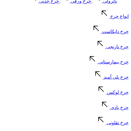
پاترولی
چرخ ورقی
چرخ چدنی
انواع چرخ
چرخ دایکاست
چرخ نارنجی
چرخ بیمارستانی
چرخ پلی آمید
چرخ لوکس
چرخ بادی
چرخ تفلونی