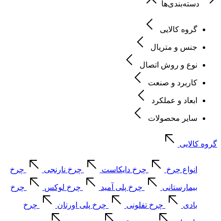
دسته‌بندی‌ها
گروه کالایی
جنس و متریال
نوع و روش اتصال
کاربرد و صنعت
ابعاد و عملکرد
سایر محصولات
گروه کالایی
انواع چرخ
چرخ دایکاست
چرخ نارنجی
چرخ
بیمارستانی
چرخ پلی آمید
چرخ لوکس
چرخ
بادی
چرخ تفلونی
چرخ پلی اورتان
چرخ