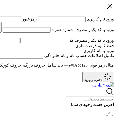
ورود
نام کاربری
رمزعبور
ورود با کد یکبار مصرف
شماره همراه
ورود با کد یکبار مصرف
کد
فقط
ثانیه فرصت داری
ورود با نام کاربری
تکمیل اطلاعات حساب
نام و نام خانوادگی
مثال رمز قوی:
Abc123!@
— باید شامل حروف بزرگ، حروف کوچک و عدد باشد و حد
ذخیره و ورود
آخرین جست‌وجوهای شما