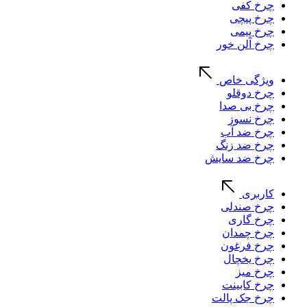
چرخ کفی
چرخ پیچی
چرخ پیمی
چرخ آلن خور
ویژگی خاص
چرخ دوقلو
چرخ بی صدا
چرخ نسوز
چرخ ضد آب
چرخ ضد زنگ
چرخ ضد سایش
کاربری
چرخ صندلی
چرخ گاری
چرخ چمدان
چرخ فرغون
چرخ یخچال
چرخ میز
چرخ کابینت
چرخ جک پالت