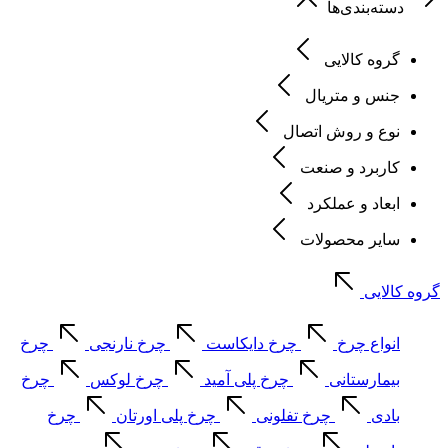
دسته‌بندی‌ها
گروه کالایی
جنس و متریال
نوع و روش اتصال
کاربرد و صنعت
ابعاد و عملکرد
سایر محصولات
گروه کالایی
انواع چرخ
چرخ دایکاست
چرخ نارنجی
چرخ
بیمارستانی
چرخ پلی آمید
چرخ لوکس
چرخ
بادی
چرخ تفلونی
چرخ پلی اورتان
چرخ