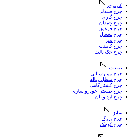
کاربری
چرخ صندلی
چرخ گاری
چرخ چمدان
چرخ فرغون
چرخ یخچال
چرخ میز
چرخ کابینت
چرخ جک پالت
صنعت
چرخ بیمارستانی
چرخ سطل زباله
چرخ کشتارگاهی
چرخ صنعتی خودرو سازی
چرخ آرد و نان
سایز
چرخ بزرگ
چرخ کوچک