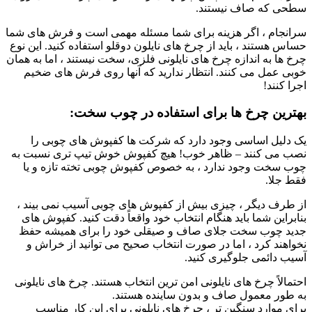
سطحی که صاف نیستند.
سرانجام ، اگر هزینه برای شما مسئله مهمی است و فرش های شما
حساس هستند ، باید از چرخ های نایلون دوقلو استفاده کنید. این نوع
چرخ ها به اندازه چرخ های نایلونی فلزی، سخت نیستند ، اما به همان
خوبی عمل می کنند. انتظار ندارید که آنها روی فرش های ضخیم
اجرا کنند!
بهترین چرخ ها برای استفاده در چوب سخت:
یک دلیل اساسی وجود دارد که شرکت ها کفپوش های چوبی را
نصب می کنند – ظاهر خوب! هیچ کفپوش خوش تیپ تری نسبت به
چوب سخت وجود ندارد ، به خصوص کفپوش چوبی تخته تازه و یا
فقط جلا.
از طرف دیگر ، چیزی بیش از کفپوش های چوبی آسیب نمی بیند ،
بنابراین شما باید هنگام انتخاب خود واقعاً دقت کنید. کفپوش های
جدید چوب سخت جلای صاف و صیقلی خود را برای همیشه حفظ
نخواهند کرد ، اما در صورت انتخاب صحیح می توانید از خراش و
آسیب دائمی جلوگیری کنید.
احتمالاً چرخ های نایلونی امن ترین انتخاب هستند. چرخ های نایلونی
به طور معمول صاف و بدون ساینده هستند.
برای موارد سنگین تر ، چرخ های نایلونی برای این کار مناسب