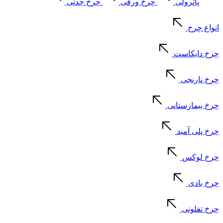
پاترولی
چرخ ورقی
چرخ چدنی
انواع چرخ
چرخ دایکاست
چرخ نارنجی
چرخ بیمارستانی
چرخ پلی آمید
چرخ لوکس
چرخ بادی
چرخ تفلونی