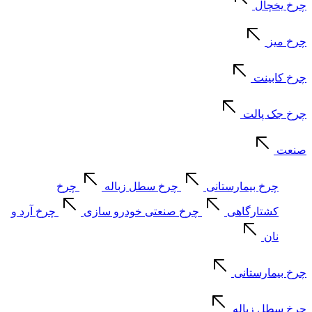
چرخ یخچال
چرخ میز
چرخ کابینت
چرخ جک پالت
صنعت
چرخ بیمارستانی
چرخ سطل زباله
چرخ
کشتارگاهی
چرخ صنعتی خودرو سازی
چرخ آرد و
نان
چرخ بیمارستانی
چرخ سطل زباله