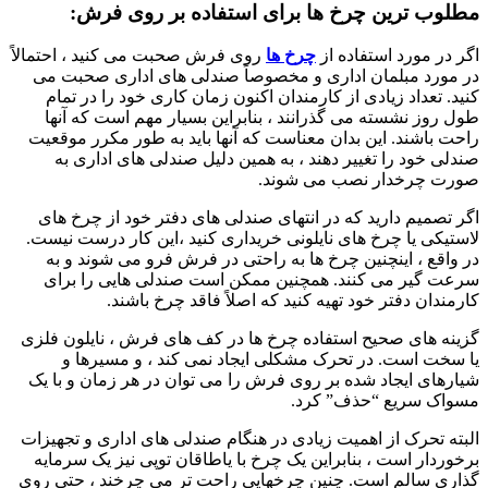
مطلوب ترین چرخ ها برای استفاده بر روی فرش:
اگر در مورد استفاده از
چرخ ها
روی فرش صحبت می کنید ، احتمالاً
در مورد مبلمان اداری و مخصوصاً صندلی های اداری صحبت می
کنید. تعداد زیادی از کارمندان اکنون زمان کاری خود را در تمام
طول روز نشسته می گذرانند ، بنابراین بسیار مهم است که آنها
راحت باشند. این بدان معناست که آنها باید به طور مکرر موقعیت
صندلی خود را تغییر دهند ، به همین دلیل صندلی های اداری به
صورت چرخدار نصب می شوند.
اگر تصمیم دارید که در انتهای صندلی های دفتر خود از چرخ های
لاستیکی یا چرخ های نایلونی خریداری کنید ،این کار درست نیست.
در واقع ، اینچنین چرخ ها به راحتی در فرش فرو می شوند و به
سرعت گیر می کنند. همچنین ممکن است صندلی هایی را برای
کارمندان دفتر خود تهیه کنید که اصلاً فاقد چرخ باشند.
گزینه های صحیح استفاده چرخ ها در کف های فرش ، نایلون فلزی
یا سخت است. در تحرک مشکلی ایجاد نمی کند ، و مسیرها و
شیارهای ایجاد شده بر روی فرش را می توان در هر زمان و با یک
مسواک سریع “حذف” کرد.
البته تحرک از اهمیت زیادی در هنگام صندلی های اداری و تجهیزات
برخوردار است ، بنابراین یک چرخ با یاطاقان توپی نیز یک سرمایه
گذاری سالم است. چنین چرخهایی راحت تر می چرخند ، حتی روی