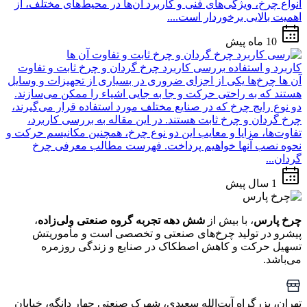
انواع چرخ، ویژگی‌های فنی و کاربرد آن‌ها در محیط‌های مختلف، از
اهمیت بالایی برخوردار است....
10 ماه پیش
کاربرد و استفاده
بررسی کاربرد چرخ گردان و چرخ ثابت و تفاوت
آن ها
چرخ‌ها یکی از اجزای ضروری در بسیاری از تجهیزات و وسایل
هستند که به راحتی حرکت و جا به جایی اشیاء را ممکن می‌سازند.
دو نوع رایج چرخ که در صنایع مختلف مورد استفاده قرار می‌گیرند،
چرخ گردان و چرخ ثابت هستند. در این مقاله به بررسی کاربرد،
تفاوت‌ها، مزایا و معایب این دو نوع چرخ، همچنین مکانیسم حرکت و
نحوه نصب آنها خواهیم پرداخت. فهرست مطالب معرفی چرخ
گردان...
1 سال پیش
چرخ پارس
، با بیش از
شش دهه تجربه گروه صنعتی ولی‌زاده
،
پیشرو در تولید چرخ‌های صنعتی و تخصصی است و مأموریتش
تسهیل حرکت و کاهش اصطکاک در صنایع و زندگی روزمره
می‌باشد.
تهران، بزرگراه آیت‌الله سعیدی، شهرک صنعتی چهار دانگه، خیابان