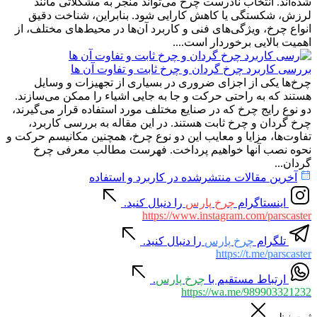
شده‌اند. انتخاب نادرست چرخ می‌تواند منجر به مشکلاتی مانند
لرزش، شکستگی یا کاهش کارایی شود. بنابراین، شناخت دقیق
انواع چرخ، ویژگی‌های فنی و کاربرد آن‌ها در محیط‌های مختلف، از
اهمیت بالایی برخوردار است....
بررسی کاربرد چرخ گردان و چرخ ثابت و تفاوت آن ها
چرخ‌ها یکی از اجزای ضروری در بسیاری از تجهیزات و وسایل
هستند که به راحتی حرکت و جا به جایی اشیاء را ممکن می‌سازند.
دو نوع رایج چرخ که در صنایع مختلف مورد استفاده قرار می‌گیرند،
چرخ گردان و چرخ ثابت هستند. در این مقاله به بررسی کاربرد،
تفاوت‌ها، مزایا و معایب این دو نوع چرخ، همچنین مکانیسم حرکت و
نحوه نصب آنها خواهیم پرداخت. فهرست مطالب معرفی چرخ
گردان...
آخرین مقالات منتشرشده در کاربرد و استفاده
اینستاگرام
چرخ پارس
را دنبال کنید.
https://www.instagram.com/parscaster
تلگرام
چرخ پارس
را دنبال کنید.
https://t.me/parscaster
ارتباط مستقیم با
چرخ پارس
.
https://wa.me/989903321232