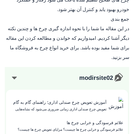
خودرو بهبود یابد و کنترل آن بهتر شود.
جمع بندی
در این مقاله ما شما را با نحوه اندازه گیری چرخ ها و چندین نکته
دیگر آشنا کردیم. امیدواریم که خواندن و مطالعه کردن این مقاله
برای شما مفید بوده باشد. برای خرید انواع چرخ به
فروشگاه ما
سر بزنید.
modirsite02
آموزش تعویض چرخ صندلی اداری؛ راهنمای گام به گام
تعویض چرخ صندلی اداری زمانی ضروری می‌شود که نشانه‌هایی
مانند صدای تق‌تق، حرکت ناپایدار، تمایل به یک سمت یا سختی
جابه‌جایی روی فرش و سرامیک ظاهر شود. این مشکلات معمولاً از
علائم فرسودگی و خرابی چرخ ها
آسیب محور، بلبرینگ خشک یا ساییدگی پلاستیک ناشی می‌شوند.
علائم فرسودگی و خرابی چرخ ها چیست؟ مزایای تعویض چرخ ها چیست؟
برای تشخیص نیاز به تعویض یا تعمیر چرخ صندلی، چرخ را جدا کنید