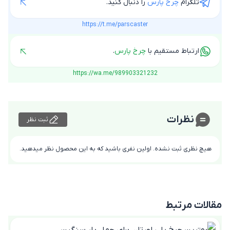
تلگرام
چرخ پارس
را دنبال کنید.
https://t.me/parscaster
ارتباط مستقیم با
چرخ پارس
.
https://wa.me/989903321232
نظرات
ثبت نظر
هیچ نظری ثبت نشده. اولین نفری باشید که به این محصول نظر میدهید.
مقالات مرتبط