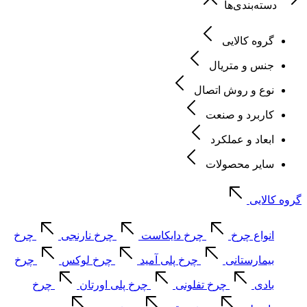
دسته‌بندی‌ها
گروه کالایی
جنس و متریال
نوع و روش اتصال
کاربرد و صنعت
ابعاد و عملکرد
سایر محصولات
گروه کالایی
انواع چرخ
چرخ دایکاست
چرخ نارنجی
چرخ
بیمارستانی
چرخ پلی آمید
چرخ لوکس
چرخ
بادی
چرخ تفلونی
چرخ پلی اورتان
چرخ