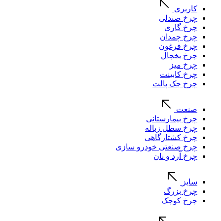
کاربری
چرخ صندلی
چرخ گاری
چرخ چمدان
چرخ فرغون
چرخ یخچال
چرخ میز
چرخ کابینت
چرخ جک پالت
صنعت
چرخ بیمارستانی
چرخ سطل زباله
چرخ کشتارگاهی
چرخ صنعتی خودرو سازی
چرخ آرد و نان
سایز
چرخ بزرگ
چرخ کوچک