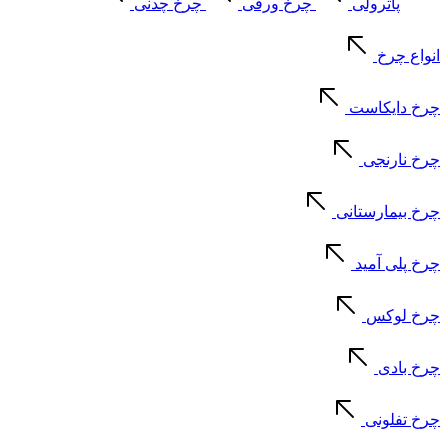
پاترولی
چرخ ورقی
چرخ چدنی
انواع چرخ
چرخ دایکاست
چرخ نارنجی
چرخ بیمارستانی
چرخ پلی آمید
چرخ لوکس
چرخ بادی
چرخ تفلونی