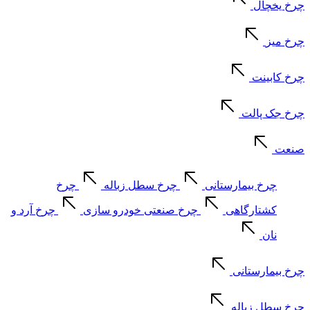
چرخ یخچال
چرخ میز
چرخ کابینت
چرخ جک پالت
صنعت
چرخ بیمارستانی
چرخ سطل زباله
چرخ
کشتارگاهی
چرخ صنعتی خودرو سازی
چرخ آرد و
نان
چرخ بیمارستانی
چرخ سطل زباله