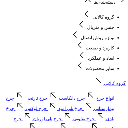
دسته‌بندی‌ها
گروه کالایی
جنس و متریال
نوع و روش اتصال
کاربرد و صنعت
ابعاد و عملکرد
سایر محصولات
گروه کالایی
انواع چرخ
چرخ دایکاست
چرخ نارنجی
چرخ
بیمارستانی
چرخ پلی آمید
چرخ لوکس
چرخ
بادی
چرخ تفلونی
چرخ پلی اورتان
چرخ