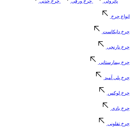
پاترولی
چرخ ورقی
چرخ چدنی
انواع چرخ
چرخ دایکاست
چرخ نارنجی
چرخ بیمارستانی
چرخ پلی آمید
چرخ لوکس
چرخ بادی
چرخ تفلونی