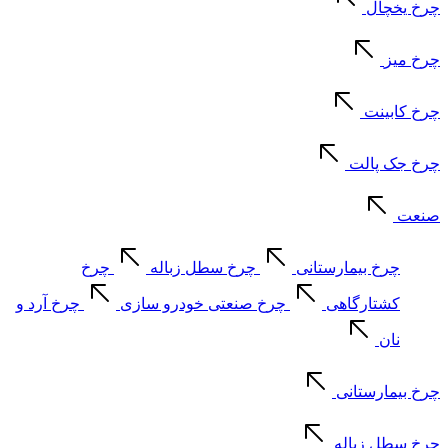
چرخ یخچال
چرخ میز
چرخ کابینت
چرخ جک پالت
صنعت
چرخ بیمارستانی
چرخ سطل زباله
چرخ
کشتارگاهی
چرخ صنعتی خودرو سازی
چرخ آرد و
نان
چرخ بیمارستانی
چرخ سطل زباله