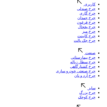
کاربری
چرخ صندلی
چرخ گاری
چرخ چمدان
چرخ فرغون
چرخ یخچال
چرخ میز
چرخ کابینت
چرخ جک پالت
صنعت
چرخ بیمارستانی
چرخ سطل زباله
چرخ کشتارگاهی
چرخ صنعتی خودرو سازی
چرخ آرد و نان
سایز
چرخ بزرگ
چرخ کوچک