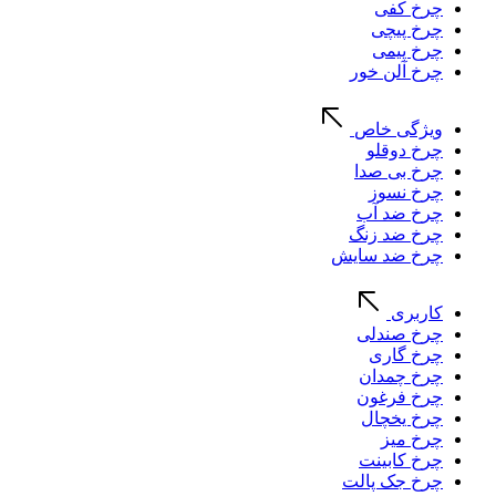
چرخ کفی
چرخ پیچی
چرخ پیمی
چرخ آلن خور
ویژگی خاص
چرخ دوقلو
چرخ بی صدا
چرخ نسوز
چرخ ضد آب
چرخ ضد زنگ
چرخ ضد سایش
کاربری
چرخ صندلی
چرخ گاری
چرخ چمدان
چرخ فرغون
چرخ یخچال
چرخ میز
چرخ کابینت
چرخ جک پالت