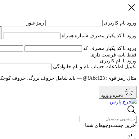
ورود
نام کاربری
رمزعبور
ورود با کد یکبار مصرف
شماره همراه
ورود با کد یکبار مصرف
کد
فقط
ثانیه فرصت داری
ورود با نام کاربری
تکمیل اطلاعات حساب
نام و نام خانوادگی
مثال رمز قوی:
Abc123!@
— باید شامل حروف بزرگ، حروف کوچک و عدد باشد و حد
ذخیره و ورود
آخرین جست‌وجوهای شما