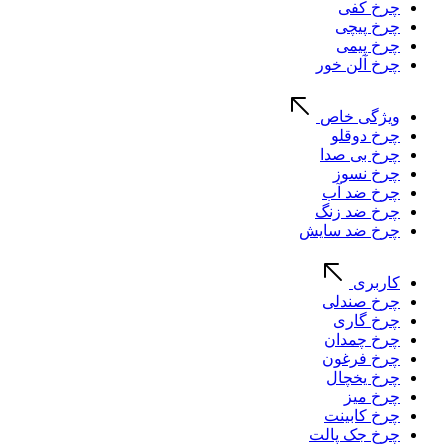
چرخ کفی
چرخ پیچی
چرخ پیمی
چرخ آلن خور
ویژگی خاص
چرخ دوقلو
چرخ بی صدا
چرخ نسوز
چرخ ضد آب
چرخ ضد زنگ
چرخ ضد سایش
کاربری
چرخ صندلی
چرخ گاری
چرخ چمدان
چرخ فرغون
چرخ یخچال
چرخ میز
چرخ کابینت
چرخ جک پالت