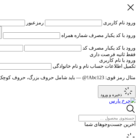
ورود
نام کاربری
رمزعبور
ورود با کد یکبار مصرف
شماره همراه
ورود با کد یکبار مصرف
کد
فقط
ثانیه فرصت داری
ورود با نام کاربری
تکمیل اطلاعات حساب
نام و نام خانوادگی
مثال رمز قوی:
Abc123!@
— باید شامل حروف بزرگ، حروف کوچک و عدد باشد و حد
ذخیره و ورود
آخرین جست‌وجوهای شما